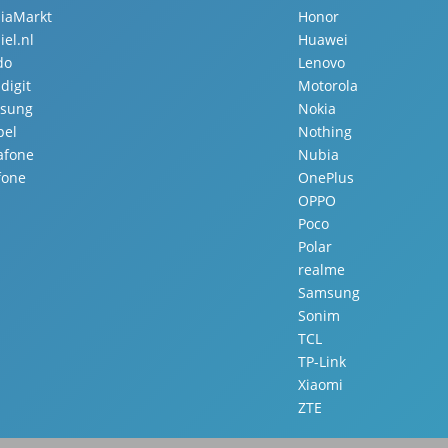
iaMarkt
Honor
el.nl
Huawei
do
Lenovo
digit
Motorola
sung
Nokia
pel
Nothing
afone
Nubia
fone
OnePlus
OPPO
Poco
Polar
realme
Samsung
Sonim
TCL
TP-Link
Xiaomi
ZTE