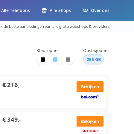
Alle Telefoons
Alle Shops
Over ons
ijk de beste aanbiedingen van alle grote webshops & providers
Kleuropties
Opslagopties
256
GB
€
216
,–
Bekijken
€
349
,–
Bekijken