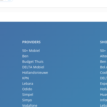
PROVIDERS
SHO
50+ Mobiel
50+
Ben
Alte
Budget Thuis
Ben
DELTA Mobiel
Bol
Hollandsnieuwe
Coo
KPN
DEL
Lebara
Expe
Odido
Hol
Simpel
Hua
Simyo
Inf
Vodafone
Leb