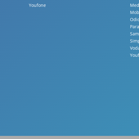
Youfone
Med
Mobi
Odi
Para
Sam
Sim
Vod
You