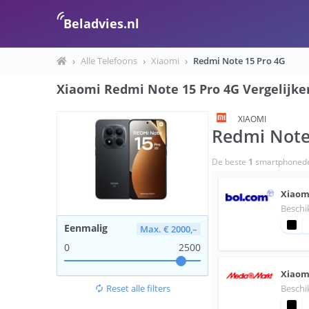
Beladvies.nl
›
Alle Telefoons
›
Xiaomi
›
Redmi Note 15 Pro 4G
Xiaomi Redmi Note 15 Pro 4G Vergelijke
XIAOMI
Redmi Note
De beste
1
smartphonede
Xiaom
Beschi
Eenmalig
Max. € 2000,–
0
2500
Xiaom
Beschi
Reset alle filters
autorenew