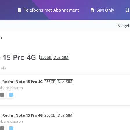
Telefoons met Abonnement
SIM Only
Vergel
n
 15 Pro 4G
256
GB
Dual SIM
als.
i
Redmi Note 15 Pro 4G
256
GB
Dual SIM
kbare kleuren
i
Redmi Note 15 Pro 4G
256
GB
Dual SIM
kbare kleuren