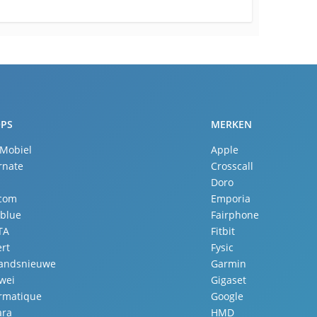
PS
MERKEN
 Mobiel
Apple
rnate
Crosscall
Doro
.com
Emporia
lblue
Fairphone
TA
Fitbit
rt
Fysic
landsnieuwe
Garmin
wei
Gigaset
ormatique
Google
ara
HMD