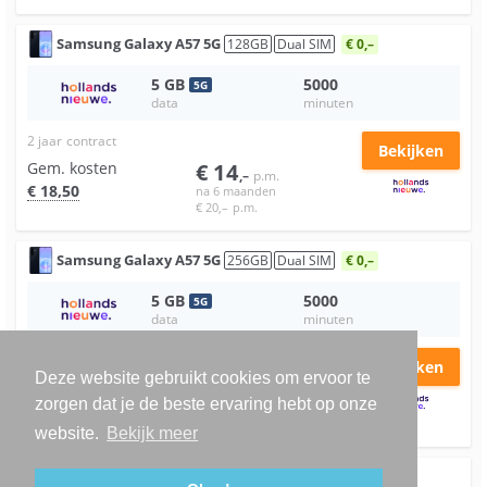
Samsung
Galaxy A57 5G
128
GB
Dual SIM
€ 0,–
5
GB
5000
5
G
data
minuten
2 jaar
contract
Bekijken
Gem. kosten
€
14
,–
p.m.
€
18
,50
na 6 maanden
€
20
,–
p.m.
Samsung
Galaxy A57 5G
256
GB
Dual SIM
€ 0,–
5
GB
5000
5
G
data
minuten
2 jaar
contract
Bekijken
Deze website gebruikt cookies om ervoor te
Gem. kosten
€
17
,–
p.m.
zorgen dat je de beste ervaring hebt op onze
€
21
,50
na 6 maanden
€
23
,–
p.m.
website.
Bekijk meer
Google
Pixel 10a
128
GB
Dual SIM
€ 0,–