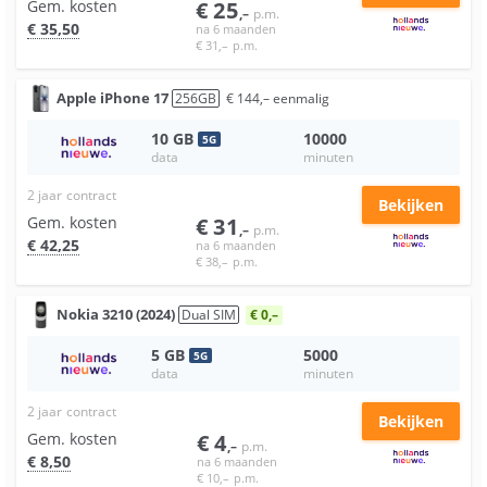
Gem. kosten
€
25
,–
p.m.
€
35
,50
na 6 maanden
€
31
,–
p.m.
Apple
iPhone 17
256
GB
€
144
,–
eenmalig
10
GB
10000
5
G
data
minuten
2 jaar
contract
Bekijken
Gem. kosten
€
31
,–
p.m.
€
42
,25
na 6 maanden
€
38
,–
p.m.
Nokia
3210 (2024)
Dual SIM
€ 0,–
5
GB
5000
5
G
data
minuten
2 jaar
contract
Bekijken
Gem. kosten
€
4
,–
p.m.
€
8
,50
na 6 maanden
€
10
,–
p.m.