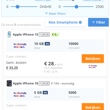
0
Onbrkt
0
2500
Meer filters
filter_list
Kies Smartphone
Filter
add_circle
filter_list
De beste
8
smartphonedeals.
Apple
iPhone 15
128
GB
€ 0,–
10
GB
10000
5
G
data
minuten
2 jaar
contract
Bekijken
Gem. kosten
€
28
,–
p.m.
€
33
,25
na 6 maanden
€
35
,–
p.m.
Apple
iPhone 16
128
GB
€
144
,–
eenmalig
5
GB
5000
5
G
data
minuten
2 jaar
contract
Bekijken