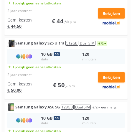
Tijdelijk geen aansluitkosten
add
2 jaar
contract
Bekijken
Gem. kosten
€
44
,50
p.m.
€
44
,50
Samsung
Galaxy S25 Ultra
512
GB
Dual SIM
€ 0,–
10
GB
120
5
G
data
minuten
Tijdelijk geen aansluitkosten
add
2 jaar
contract
Bekijken
Gem. kosten
€
50
,–
p.m.
€
50
,00
Samsung
Galaxy A56 5G
128
GB
Dual SIM
€
9
,–
eenmalig
10
GB
120
5
G
data
minuten
Tijdelijk geen aansluitkosten
add