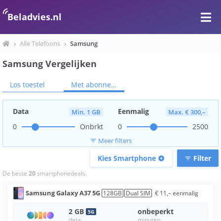
Beladvies.nl
›
Alle Telefoons
›
Samsung
Samsung Vergelijken
Los toestel
Met abonnement
Data
Eenmalig
Min. 1 GB
Max. € 300,–
0
Onbrkt
0
2500
Meer filters
filter_list
Kies Smartphone
Filter
add_circle
filter_list
De beste
20
smartphonedeals.
Samsung
Galaxy A37 5G
128
GB
Dual SIM
€
11
,–
eenmalig
2
GB
onbeperkt
5
G
data
minuten