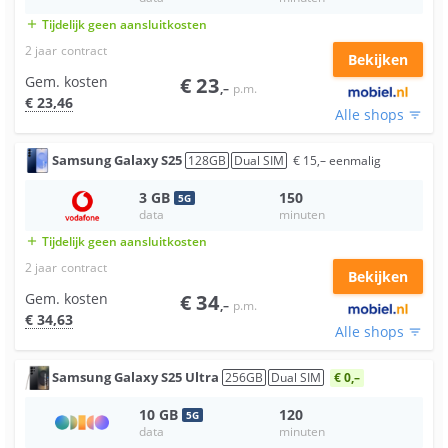
Tijdelijk geen aansluitkosten
add
2 jaar
contract
Bekijken
Gem. kosten
€
23
,–
p.m.
€
23
,46
Alle shops
filter_list
Samsung
Galaxy S25
128
GB
Dual SIM
€
15
,–
eenmalig
3
GB
150
5
G
data
minuten
Tijdelijk geen aansluitkosten
add
2 jaar
contract
Bekijken
Gem. kosten
€
34
,–
p.m.
€
34
,63
Alle shops
filter_list
Samsung
Galaxy S25 Ultra
256
GB
Dual SIM
€ 0,–
10
GB
120
5
G
data
minuten