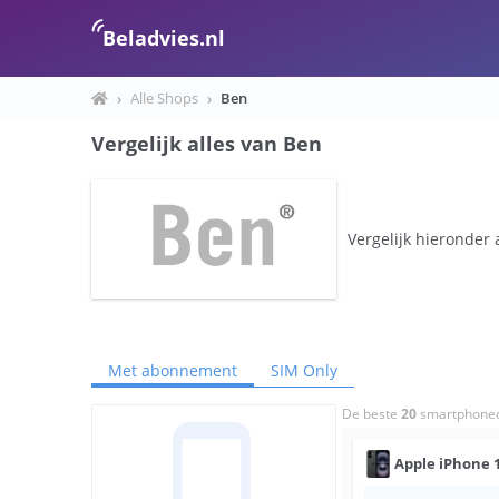
Beladvies.nl
›
Alle Shops
›
Ben
Vergelijk alles van Ben
Vergelijk hieronder 
Met abonnement
SIM Only
De beste
20
smartphoned
phone_android
Apple
iPhone 