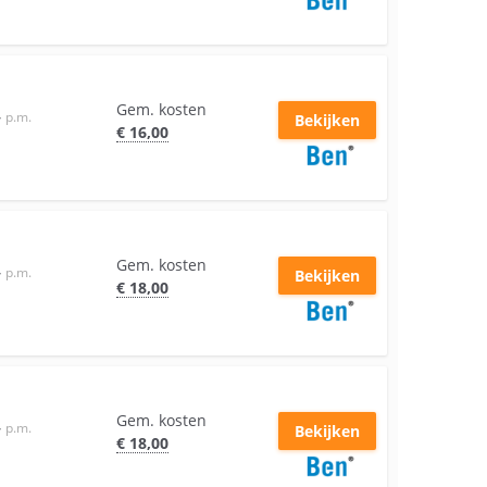
Gem. kosten
–
p.m.
Bekijken
€
16
,00
Gem. kosten
–
p.m.
Bekijken
€
18
,00
Gem. kosten
–
p.m.
Bekijken
€
18
,00