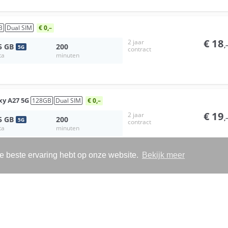
B
Dual SIM
€ 0,–
€
18
2 jaar
,
5
GB
200
5
G
contract
ta
minuten
xy A27 5G
128
GB
Dual SIM
€ 0,–
€
19
2 jaar
,
5
GB
200
5
G
contract
ta
minuten
de beste ervaring hebt op onze website.
Bekijk meer
xy A57 5G
256
GB
Dual SIM
€ 0,–
€
20
2 jaar
,
5
GB
200
5
G
contract
ta
minuten