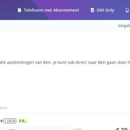
Telefoons met Abonnement
SIM Only
Vergel
alle aanbiedingen van Ben. Je kunt ook direct naar Ben gaan door h
eals.
16
128
GB
€ 0,–
€
39
2 jaar