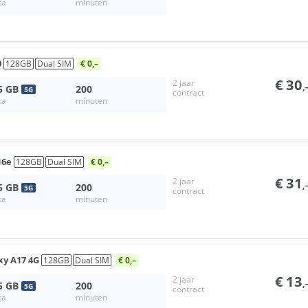
ta
minuten
0
128
GB
Dual SIM
€ 0,–
€
30
2 jaar
,
5
GB
200
5
G
contract
ta
minuten
16e
128
GB
Dual SIM
€ 0,–
€
31
2 jaar
,
5
GB
200
5
G
contract
ta
minuten
xy A17 4G
128
GB
Dual SIM
€ 0,–
€
13
2 jaar
,
5
GB
200
5
G
contract
ta
minuten