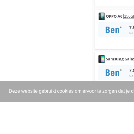
OPPO
A6
256
G
7,
da
Samsung
Gala
7,
da
Deze website gebruikt cookies om ervoor te zorgen dat je 
Samsung
Gala
7,
da