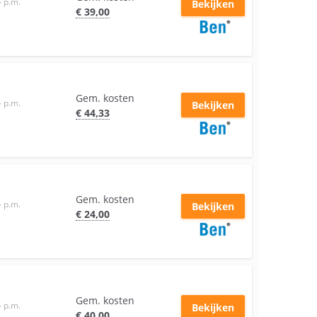
–
p.m.
Bekijken
€
39
,00
Gem. kosten
–
p.m.
Bekijken
€
44
,33
Gem. kosten
–
p.m.
Bekijken
€
24
,00
Gem. kosten
–
p.m.
Bekijken
€
40
,00