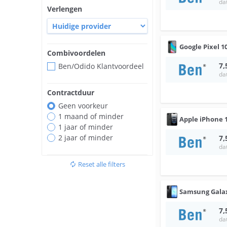
da
Verlengen
Google
Pixel 1
Combivoordelen
7,
Ben/Odido Klantvoordeel
da
Contractduur
Geen voorkeur
1 maand of minder
Apple
iPhone 
1 jaar of minder
2 jaar of minder
7,
da
Reset alle filters
autorenew
Samsung
Gala
7,
da