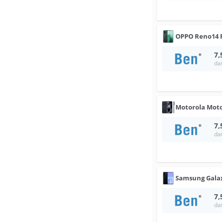
OPPO
Reno14 
7,
da
Motorola
Moto
7,
da
Samsung
Gala
7,
da