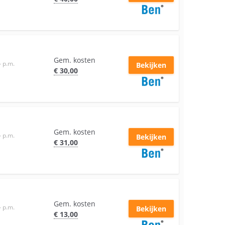
Gem. kosten
–
p.m.
Bekijken
€
30
,00
Gem. kosten
–
p.m.
Bekijken
€
31
,00
Gem. kosten
–
p.m.
Bekijken
€
13
,00