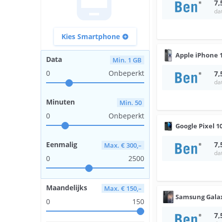
7,
da
Kies Smartphone
add_circle
Apple
iPhone 
Data
Min. 1 GB
0
Onbeperkt
7,
da
Minuten
Min. 50
0
Onbeperkt
Google
Pixel 1
Eenmalig
7,
Max. € 300,–
da
0
2500
Maandelijks
Max. € 150,–
Samsung
Gala
0
150
7,