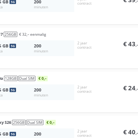
,
5
GB
200
5
G
contract
ta
minuten
17
256
GB
€
32
,–
eenmalig
€
43
2 jaar
,
5
GB
200
5
G
contract
ta
minuten
0a
128
GB
Dual SIM
€ 0,–
€
24
2 jaar
,
5
GB
200
5
G
contract
ta
minuten
xy S26
256
GB
Dual SIM
€ 0,–
€
40
2 jaar
,
5
GB
200
5
G
contract