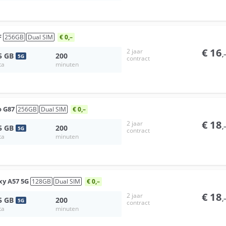
F
256
GB
Dual SIM
€ 0,–
€
16
2 jaar
,
5
GB
200
5
G
contract
ta
minuten
 G87
256
GB
Dual SIM
€ 0,–
€
18
2 jaar
,
5
GB
200
5
G
contract
ta
minuten
xy A57 5G
128
GB
Dual SIM
€ 0,–
€
18
2 jaar
,
5
GB
200
5
G
contract
ta
minuten