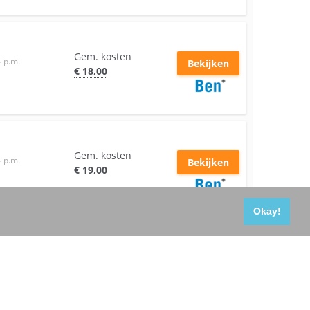
Gem. kosten
–
p.m.
Bekijken
€
18
,00
Gem. kosten
–
p.m.
Bekijken
€
19
,00
Okay!
Gem. kosten
–
p.m.
Bekijken
€
20
,00