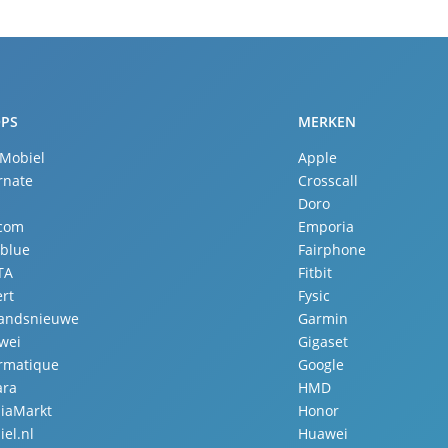
PS
MERKEN
 Mobiel
Apple
rnate
Crosscall
Doro
.com
Emporia
lblue
Fairphone
TA
Fitbit
rt
Fysic
landsnieuwe
Garmin
wei
Gigaset
ormatique
Google
ara
HMD
iaMarkt
Honor
el.nl
Huawei