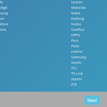
do
Lenovo
digit
Motorola
sung
Nokia
pel
Nothing
afone
Nubia
fone
OnePlus
OPPO
Poco
Polar
realme
Samsung
Sonim
TCL
TP-Link
Xiaomi
ZTE
Okay!