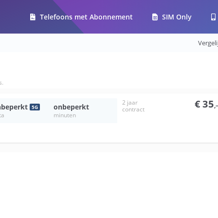
Telefoons met Abonnement
SIM Only
Vergel
s.
€
35
2 jaar
,
beperkt
onbeperkt
5
G
contract
ta
minuten