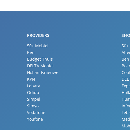
PROVIDERS
SHO
50+ Mobiel
50+
Ben
Alte
Budget Thuis
Ben
DELTA Mobiel
Bol
Hollandsnieuwe
Coo
KPN
DEL
Lebara
Expe
Odido
Hol
Simpel
Hua
Simyo
Inf
Vodafone
Leb
Youfone
Med
Mobi