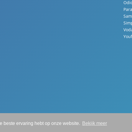
Odi
Para
Sam
Sim
Vod
You
de beste ervaring hebt op onze website.
Bekijk meer