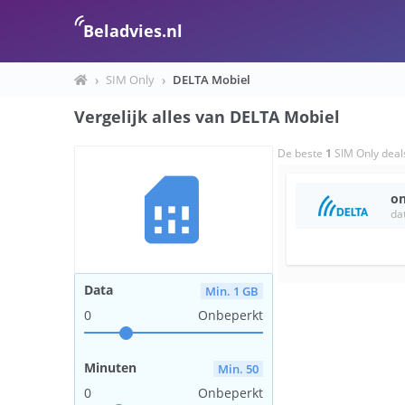
Beladvies.nl
›
SIM Only
›
DELTA Mobiel
Vergelijk alles van DELTA Mobiel
De beste
1
SIM Only deal
sim_card
on
da
Data
Min. 1 GB
0
Onbeperkt
Minuten
Min. 50
0
Onbeperkt