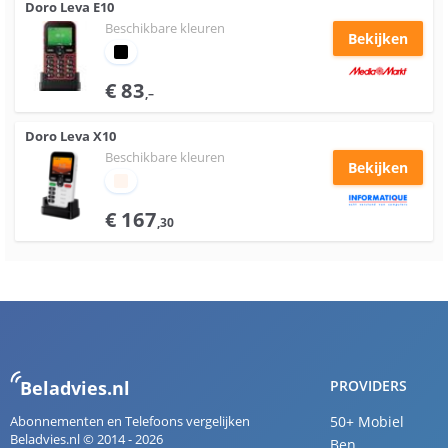
Doro
Leva E10
Beschikbare kleuren
Bekijken
€
83
,–
Doro
Leva X10
Beschikbare kleuren
Bekijken
€
167
,30
Beladvies.nl
PROVIDERS
Abonnementen en Telefoons vergelijken
50+ Mobiel
Beladvies.nl © 2014 - 2026
Ben