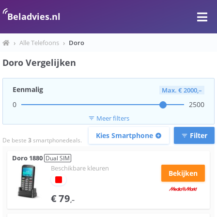
Beladvies.nl
›
Alle Telefoons
›
Doro
Doro Vergelijken
Eenmalig
Max. € 2000,–
0
2500
Meer filters
filter_list
Kies Smartphone
Filter
add_circle
filter_list
De beste
3
smartphonedeals.
Doro
1880
Dual SIM
Beschikbare kleuren
Bekijken
€
79
,–