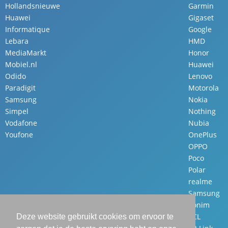
Hollandsnieuwe
Garmin
Huawei
Gigaset
Informatique
Google
Lebara
HMD
MediaMarkt
Honor
Mobiel.nl
Huawei
Odido
Lenovo
Paradigit
Motorola
Samsung
Nokia
Simpel
Nothing
Vodafone
Nubia
Youfone
OnePlus
OPPO
Poco
Polar
realme
Samsung
Sonim
TCL
Deze website gebruikt cookies om ervoor te