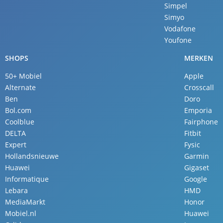
Simpel
Simyo
Vodafone
Youfone
SHOPS
MERKEN
50+ Mobiel
Apple
Alternate
Crosscall
Ben
Doro
Bol.com
Emporia
Coolblue
Fairphone
DELTA
Fitbit
Expert
Fysic
Hollandsnieuwe
Garmin
Huawei
Gigaset
Informatique
Google
Lebara
HMD
MediaMarkt
Honor
Mobiel.nl
Huawei