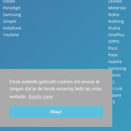
Odido
Lenovo
Paradigit
Motorola
Samsung
Nokia
Simpel
Nothing
Vodafone
Nubia
Youfone
OnePlus
OPPO
Poco
Polar
realme
Samsung
Sonim
TCL
Deze website gebruikt cookies om ervoor te
TP-Link
zorgen dat je de beste ervaring hebt op onze
Xiaomi
website.
Bekijk meer
ZTE
Okay!