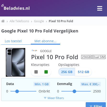
Beladvies.nl
›
Alle Telefoons
›
Google
›
Pixel 10 Pro Fold
Google Pixel 10 Pro Fold Vergelijken
Los toestel
Met abonnement
GOOGLE
Pixel 10 Pro Fold
256
GB
Dual SIM
Kleuropties
Opslagopties
256
GB
512
GB
Data
Eenmalig
Min. 1 GB
Max. € 300,–
0
Onbrkt
0
2500
Meer filters
filter_list
Filter
filter_list