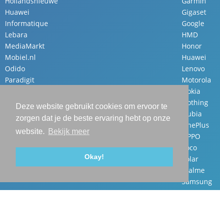
Hollandsnieuwe
Garmin
Huawei
Gigaset
Informatique
Google
Lebara
HMD
MediaMarkt
Honor
Mobiel.nl
Huawei
Odido
Lenovo
Paradigit
Motorola
Samsung
Nokia
Simpel
Nothing
Deze website gebruikt cookies om ervoor te
Vodafone
Nubia
zorgen dat je de beste ervaring hebt op onze
Youfone
OnePlus
website.
Bekijk meer
OPPO
Poco
Okay!
Polar
realme
Samsung
Sonim
TCL
TP-Link