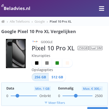
Beladvies.nl
›
Alle Telefoons
›
Google
›
Pixel 10 Pro XL
Google Pixel 10 Pro XL Vergelijken
GOOGLE
Pixel 10 Pro XL
256
GB
Dual SIM
Kleuropties
Opslagopties
256
GB
512
GB
Data
Eenmalig
Min. 1 GB
Max. € 300,–
0
Onbrkt
0
2500
Meer filters
filter_list