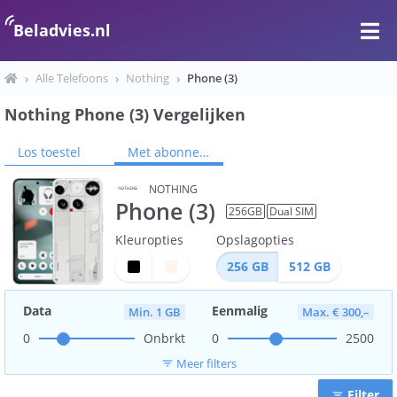
Beladvies.nl
›
Alle Telefoons
›
Nothing
›
Phone (3)
Nothing Phone (3) Vergelijken
Los toestel
Met abonnement
NOTHING
Phone (3)
256
GB
Dual SIM
Kleuropties
Opslagopties
256
GB
512
GB
Data
Eenmalig
Min. 1 GB
Max. € 300,–
0
Onbrkt
0
2500
Meer filters
filter_list
Filter
filter_list