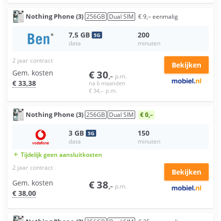
Nothing
Phone (3)
256
GB
Dual SIM
€
9
,–
eenmalig
7,5
GB
200
5
G
data
minuten
2 jaar
contract
Bekijken
Gem. kosten
€
30
,–
p.m.
€
33
,38
na 6 maanden
€
34
,–
p.m.
Nothing
Phone (3)
256
GB
Dual SIM
€ 0,–
3
GB
150
5
G
data
minuten
Tijdelijk geen aansluitkosten
add
2 jaar
contract
Bekijken
Gem. kosten
€
38
,–
p.m.
€
38
,00