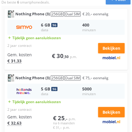
De beste
6
smartphonedeals.
Nothing
Phone (3)
256
GB
Dual SIM
€
20
,–
eenmalig
6
GB
400
5
G
data
minuten
Tijdelijk geen aansluitkosten
add
2 jaar
contract
Bekijken
Gem. kosten
€
30
,50
p.m.
€
31
,33
Nothing
Phone (3)
256
GB
Dual SIM
€
75
,–
eenmalig
5
GB
5000
5
G
data
minuten
Tijdelijk geen aansluitkosten
add
2 jaar
contract
Bekijken
Gem. kosten
€
25
,–
p.m.
€
32
,63
na 6 maanden
€
31
,–
p.m.