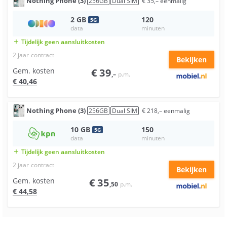
Nothing
Phone (3)
256
GB
Dual SIM
€
35
,–
eenmalig
2
GB
120
5
G
data
minuten
Tijdelijk geen aansluitkosten
add
2 jaar
contract
Bekijken
Gem. kosten
€
39
,–
p.m.
€
40
,46
Nothing
Phone (3)
256
GB
Dual SIM
€
218
,–
eenmalig
10
GB
150
5
G
data
minuten
Tijdelijk geen aansluitkosten
add
2 jaar
contract
Bekijken
Gem. kosten
€
35
,50
p.m.
€
44
,58