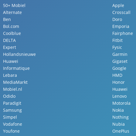
50+ Mobiel
Apple
Alternate
Crosscall
Ben
Doro
Bol.com
Emporia
Coolblue
Fairphone
DELTA
Fitbit
Expert
Fysic
Hollandsnieuwe
Garmin
Huawei
Gigaset
Informatique
Google
Lebara
HMD
MediaMarkt
Honor
Mobiel.nl
Huawei
Odido
Lenovo
Paradigit
Motorola
Samsung
Nokia
Simpel
Nothing
Vodafone
Nubia
Youfone
OnePlus