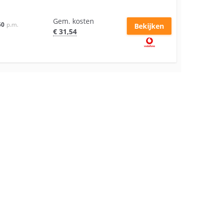
Gem. kosten
50
p.m.
Bekijken
€
31
,54