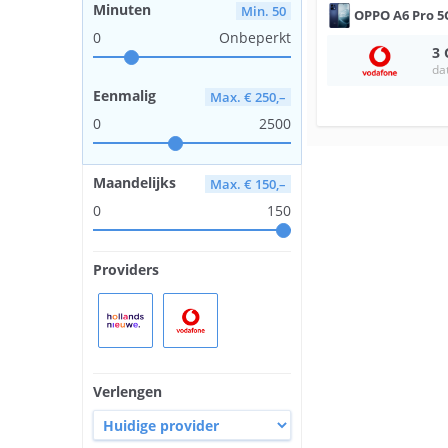
Minuten
Min. 50
OPPO
A6 Pro 5
0
Onbeperkt
3
da
Eenmalig
Max. € 250,–
0
2500
Maandelijks
Max. € 150,–
0
150
Providers
Verlengen