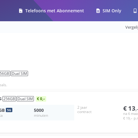
Telefoons met Abonnement
SIM Only
Vergel
56
GB
Dual SIM
als.
G
256
GB
Dual SIM
€ 0,–
€
13
2 jaar
,
GB
5000
5
G
contract
na 6 ma
ta
minuten
€
19
,–
p.