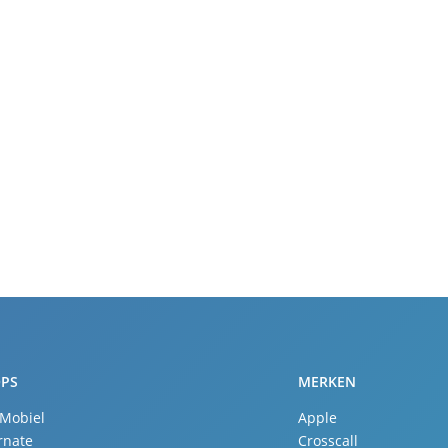
PS
MERKEN
 Mobiel
Apple
rnate
Crosscall