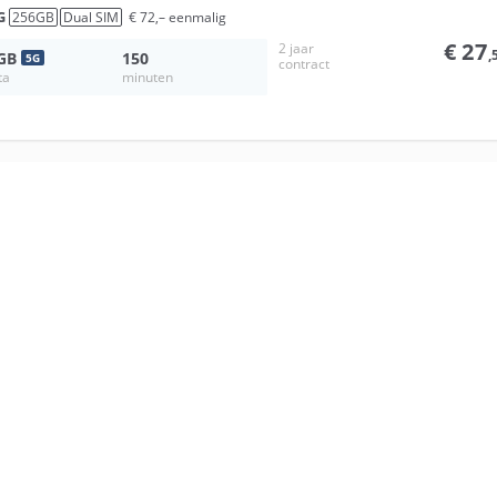
G
256
GB
Dual SIM
€
72
,–
eenmalig
€
27
2 jaar
,
GB
150
5
G
contract
ta
minuten