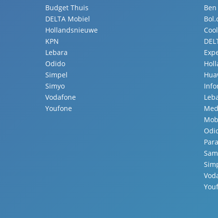
Budget Thuis
Ben
DELTA Mobiel
Bol
Hollandsnieuwe
Coo
KPN
DEL
Lebara
Expe
Odido
Hol
Simpel
Hua
Simyo
Inf
Vodafone
Leb
Youfone
Med
Mobi
Odi
Para
Sam
Sim
Vod
You