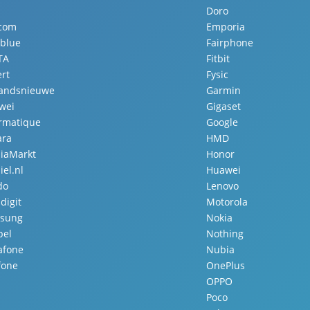
Doro
.com
Emporia
lblue
Fairphone
TA
Fitbit
rt
Fysic
landsnieuwe
Garmin
wei
Gigaset
ormatique
Google
ara
HMD
iaMarkt
Honor
el.nl
Huawei
do
Lenovo
digit
Motorola
sung
Nokia
pel
Nothing
afone
Nubia
fone
OnePlus
OPPO
Poco