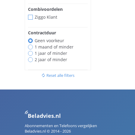
Combivoordelen
Ziggo Klant
Contractduur
Geen voorkeur
1 maand of minder
1 jaar of minder
2 jaar of minder
Reset alle filters
autorenew
Beladvies.nl
Abonnementen en Telefoons vergelijken
Beladvies.nl © 2014 - 2026