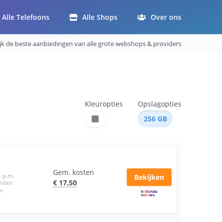
Alle Telefoons
Alle Shops
Over ons
ijk de beste aanbiedingen van alle grote webshops & providers
Kleuropties
Opslagopties
256
GB
Gem. kosten
–
p.m.
Bekijken
€
17
,50
anden
m.