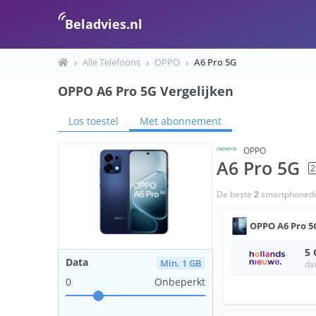
Beladvies.nl
›
Alle Telefoons
›
OPPO
›
A6 Pro 5G
OPPO A6 Pro 5G Vergelijken
Los toestel
Met abonnement
OPPO
A6 Pro 5G
2
De beste
2
smartphonede
OPPO
A6 Pro 5
5
Data
Min. 1 GB
da
0
Onbeperkt