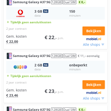
Samsung
Galaxy A37 5G
128
GB
Dual SIM
€ 0,–
3
GB
150
5
G
data
minuten
Tijdelijk geen aansluitkosten
add
2 jaar
contract
Bekijken
Gem. kosten
€
22
,–
p.m.
€
22
,00
Alle shops
filter_list
Samsung
Galaxy A37 5G
128
GB
Dual SIM
€
11
,–
eenmalig
2
GB
onbeperkt
5
G
data
minuten
Tijdelijk geen aansluitkosten
add
2 jaar
contract
Bekijken
Gem. kosten
€
23
,–
p.m.
€
23
,46
Alle shops
filter_list
Samsung
Galaxy A37 5G
128
GB
Dual SIM
€ 0,–