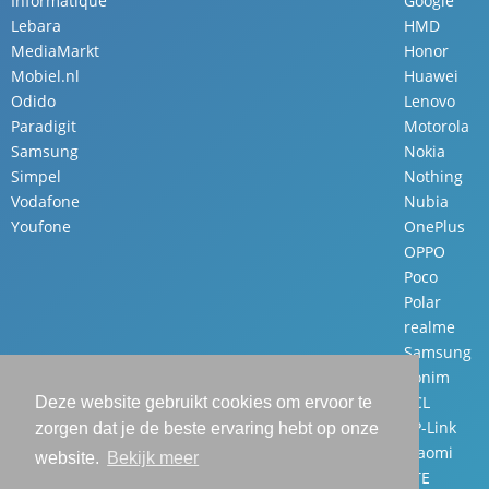
Informatique
Google
Lebara
HMD
MediaMarkt
Honor
Mobiel.nl
Huawei
Odido
Lenovo
Paradigit
Motorola
Samsung
Nokia
Simpel
Nothing
Vodafone
Nubia
Youfone
OnePlus
OPPO
Poco
Polar
realme
Samsung
Sonim
TCL
Deze website gebruikt cookies om ervoor te
TP-Link
zorgen dat je de beste ervaring hebt op onze
Xiaomi
website.
Bekijk meer
ZTE