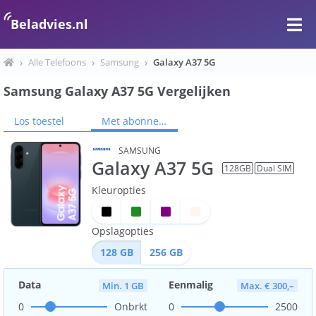
Beladvies.nl
›
Alle Telefoons
›
Samsung
›
Galaxy A37 5G
Samsung Galaxy A37 5G Vergelijken
Los toestel
Met abonnement
SAMSUNG
Galaxy A37 5G
128
GB
Dual SIM
Kleuropties
Opslagopties
128
GB
256
GB
Data
Eenmalig
Min. 1 GB
Max. € 300,–
0
Onbrkt
0
2500