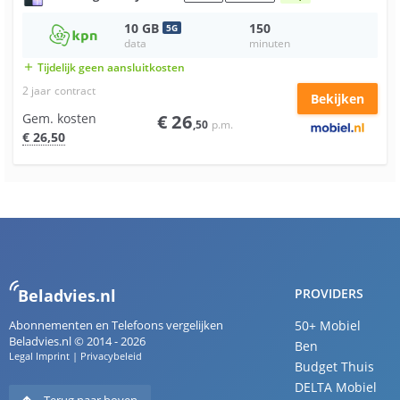
10
GB
150
5
G
data
minuten
Tijdelijk geen aansluitkosten
add
2 jaar
contract
Bekijken
Gem. kosten
€
26
,50
p.m.
€
26
,50
Beladvies.nl
PROVIDERS
Abonnementen en Telefoons vergelijken
50+ Mobiel
Beladvies.nl © 2014 - 2026
Ben
Legal Imprint
|
Privacybeleid
Budget Thuis
DELTA Mobiel