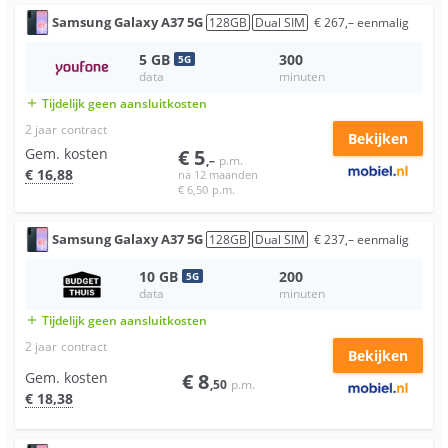
Samsung
Galaxy A37 5G
128
GB
Dual SIM
€
267
,–
eenmalig
5
GB
300
5
G
data
minuten
Tijdelijk geen aansluitkosten
add
2 jaar
contract
Bekijken
Gem. kosten
€
5
,–
p.m.
€
16
,88
na 12 maanden
€
6
,50
p.m.
Samsung
Galaxy A37 5G
128
GB
Dual SIM
€
237
,–
eenmalig
10
GB
200
5
G
data
minuten
Tijdelijk geen aansluitkosten
add
2 jaar
contract
Bekijken
Gem. kosten
€
8
,50
p.m.
€
18
,38