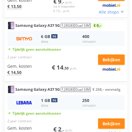
Gem. kosten
€
9
,–
p.m.
€
13
,50
na 6 maanden
€
15
,–
p.m.
Alle shops
filter_list
Samsung
Galaxy A37 5G
128
GB
Dual SIM
€ 0,–
6
GB
400
5
G
data
minuten
Tijdelijk geen aansluitkosten
add
2 jaar
contract
Bekijken
Gem. kosten
€
14
,50
p.m.
€
14
,50
Samsung
Galaxy A37 5G
128
GB
Dual SIM
€
268
,–
eenmalig
1
GB
250
5
G
data
minuten
Tijdelijk geen aansluitkosten
add
2 jaar
contract
Bekijken
Gem. kosten
€
2
,–
p.m.