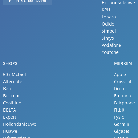
Terug naar boven
Hollandsnieuwe
KPN
Lebara
Odido
Simpel
Simyo
Vodafone
Youfone
SHOPS
MERKEN
50+ Mobiel
Apple
Alternate
Crosscall
Ben
Doro
Bol.com
Emporia
Coolblue
Fairphone
DELTA
Fitbit
Expert
Fysic
Hollandsnieuwe
Garmin
Huawei
Gigaset