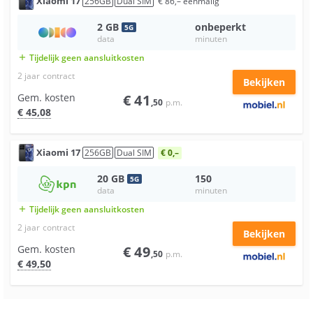
Xiaomi
17
256
GB
Dual SIM
€
86
,–
eenmalig
2
GB
onbeperkt
5
G
data
minuten
Tijdelijk geen aansluitkosten
add
2 jaar
contract
Bekijken
Gem. kosten
€
41
,50
p.m.
€
45
,08
Xiaomi
17
256
GB
Dual SIM
€ 0,–
20
GB
150
5
G
data
minuten
Tijdelijk geen aansluitkosten
add
2 jaar
contract
Bekijken
Gem. kosten
€
49
,50
p.m.
€
49
,50