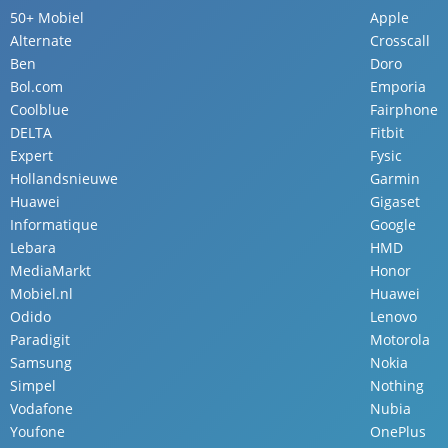
50+ Mobiel
Apple
Alternate
Crosscall
Ben
Doro
Bol.com
Emporia
Coolblue
Fairphone
DELTA
Fitbit
Expert
Fysic
Hollandsnieuwe
Garmin
Huawei
Gigaset
Informatique
Google
Lebara
HMD
MediaMarkt
Honor
Mobiel.nl
Huawei
Odido
Lenovo
Paradigit
Motorola
Samsung
Nokia
Simpel
Nothing
Vodafone
Nubia
Youfone
OnePlus