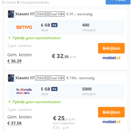
De beste
6
smartphonedeals.
Xiaomi
17
256
GB
Dual SIM
€
91
,–
eenmalig
6
GB
400
5
G
data
minuten
Tijdelijk geen aansluitkosten
add
2 jaar
contract
Bekijken
Gem. kosten
€
32
,50
p.m.
€
36
,29
Xiaomi
17
256
GB
Dual SIM
€
194
,–
eenmalig
5
GB
5000
5
G
data
minuten
Tijdelijk geen aansluitkosten
add
2 jaar
contract
Bekijken
Gem. kosten
€
25
,–
p.m.
€
37
,58
na 6 maanden
€
31
,–
p.m.