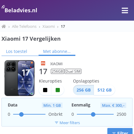
Beladvies.nl
›
Alle Telefoons
›
Xiaomi
›
17
Xiaomi 17 Vergelijken
Los toestel
Met abonnement
XIAOMI
17
256
GB
Dual SIM
Kleuropties
Opslagopties
256
GB
512
GB
Data
Eenmalig
Min. 1 GB
Max. € 300,–
0
Onbrkt
0
2500
Meer filters
filter_list
Filter
filter_list