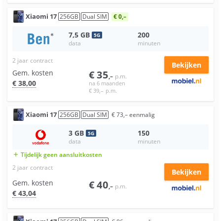
Xiaomi
17
256
GB
Dual SIM
€ 0,–
7,5
GB
200
5
G
data
minuten
2 jaar
contract
Bekijken
Gem. kosten
€
35
,–
p.m.
€
38
,00
na 6 maanden
€
39
,–
p.m.
Xiaomi
17
256
GB
Dual SIM
€
73
,–
eenmalig
3
GB
150
5
G
data
minuten
Tijdelijk geen aansluitkosten
add
2 jaar
contract
Bekijken
Gem. kosten
€
40
,–
p.m.
€
43
,04