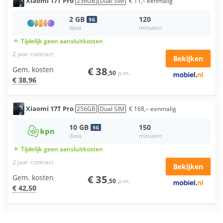
Xiaomi
17T Pro
256
GB
Dual SIM
€
11
,–
eenmalig
2
GB
120
5
G
data
minuten
Tijdelijk geen aansluitkosten
add
2 jaar
contract
Bekijken
Gem. kosten
€
38
,50
p.m.
€
38
,96
Xiaomi
17T Pro
256
GB
Dual SIM
€
168
,–
eenmalig
10
GB
150
5
G
data
minuten
Tijdelijk geen aansluitkosten
add
2 jaar
contract
Bekijken
Gem. kosten
€
35
,50
p.m.
€
42
,50