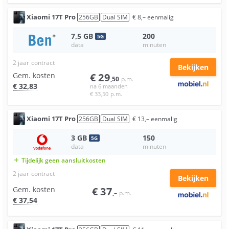
Xiaomi
17T Pro
256
GB
Dual SIM
€
8
,–
eenmalig
7,5
GB
200
5
G
data
minuten
2 jaar
contract
Bekijken
Gem. kosten
€
29
,50
p.m.
€
32
,83
na 6 maanden
€
33
,50
p.m.
Xiaomi
17T Pro
256
GB
Dual SIM
€
13
,–
eenmalig
3
GB
150
5
G
data
minuten
Tijdelijk geen aansluitkosten
add
2 jaar
contract
Bekijken
Gem. kosten
€
37
,–
p.m.
€
37
,54