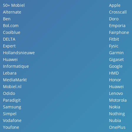
50+ Mobiel
Apple
Alternate
Crosscall
Ben
Doro
Bol.com
Emporia
Coolblue
Fairphone
DELTA
Fitbit
Expert
Fysic
Hollandsnieuwe
Garmin
Huawei
Gigaset
Informatique
Google
Lebara
HMD
MediaMarkt
Honor
Mobiel.nl
Huawei
Odido
Lenovo
Paradigit
Motorola
Samsung
Nokia
Simpel
Nothing
Vodafone
Nubia
Youfone
OnePlus