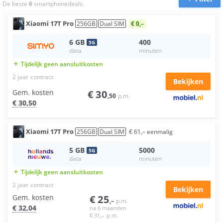
De beste
6
smartphonedeals.
Xiaomi
17T Pro
256
GB
Dual SIM
€ 0,–
6
GB
400
5
G
data
minuten
Tijdelijk geen aansluitkosten
add
2 jaar
contract
Bekijken
Gem. kosten
€
30
,50
p.m.
€
30
,50
Xiaomi
17T Pro
256
GB
Dual SIM
€
61
,–
eenmalig
5
GB
5000
5
G
data
minuten
Tijdelijk geen aansluitkosten
add
2 jaar
contract
Bekijken
Gem. kosten
€
25
,–
p.m.
€
32
,04
na 6 maanden
€
31
,–
p.m.