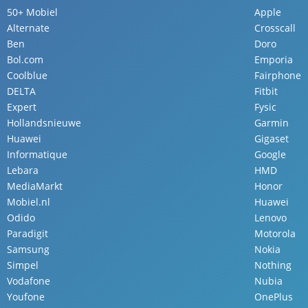
50+ Mobiel
Apple
Alternate
Crosscall
Ben
Doro
Bol.com
Emporia
Coolblue
Fairphone
DELTA
Fitbit
Expert
Fysic
Hollandsnieuwe
Garmin
Huawei
Gigaset
Informatique
Google
Lebara
HMD
MediaMarkt
Honor
Mobiel.nl
Huawei
Odido
Lenovo
Paradigit
Motorola
Samsung
Nokia
Simpel
Nothing
Vodafone
Nubia
Youfone
OnePlus