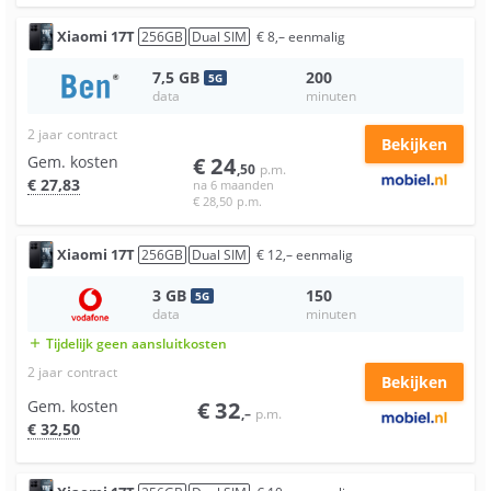
Xiaomi
17T
256
GB
Dual SIM
€
8
,–
eenmalig
7,5
GB
200
5
G
data
minuten
2 jaar
contract
Bekijken
Gem. kosten
€
24
,50
p.m.
€
27
,83
na 6 maanden
€
28
,50
p.m.
Xiaomi
17T
256
GB
Dual SIM
€
12
,–
eenmalig
3
GB
150
5
G
data
minuten
Tijdelijk geen aansluitkosten
add
2 jaar
contract
Bekijken
Gem. kosten
€
32
,–
p.m.
€
32
,50