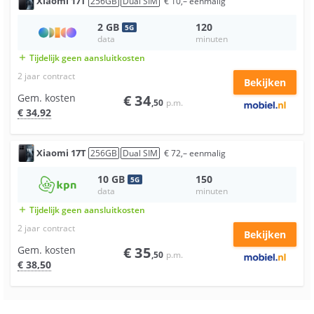
Xiaomi
17T
256
GB
Dual SIM
€
10
,–
eenmalig
2
GB
120
5
G
data
minuten
Tijdelijk geen aansluitkosten
add
2 jaar
contract
Bekijken
Gem. kosten
€
34
,50
p.m.
€
34
,92
Xiaomi
17T
256
GB
Dual SIM
€
72
,–
eenmalig
10
GB
150
5
G
data
minuten
Tijdelijk geen aansluitkosten
add
2 jaar
contract
Bekijken
Gem. kosten
€
35
,50
p.m.
€
38
,50