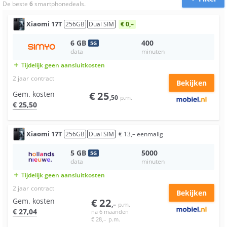
De beste
6
smartphonedeals.
Xiaomi
17T
256
GB
Dual SIM
€ 0,–
6
GB
400
5
G
data
minuten
Tijdelijk geen aansluitkosten
add
2 jaar
contract
Bekijken
Gem. kosten
€
25
,50
p.m.
€
25
,50
Xiaomi
17T
256
GB
Dual SIM
€
13
,–
eenmalig
5
GB
5000
5
G
data
minuten
Tijdelijk geen aansluitkosten
add
2 jaar
contract
Bekijken
Gem. kosten
€
22
,–
p.m.
€
27
,04
na 6 maanden
€
28
,–
p.m.