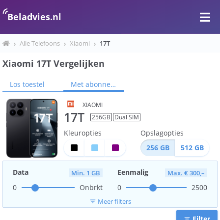
Beladvies.nl
›
Alle Telefoons
›
Xiaomi
›
17T
Xiaomi 17T Vergelijken
Los toestel
Met abonnement
XIAOMI
17T
256
GB
Dual SIM
Kleuropties
Opslagopties
256
GB
512
GB
Data
Eenmalig
Min. 1 GB
Max. € 300,–
0
Onbrkt
0
2500
Meer filters
filter_list
Filter
filter_list