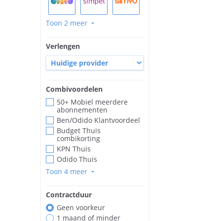
Toon 2 meer
arrow_drop_down
Verlengen
Combivoordelen
50+ Mobiel meerdere
abonnementen
Ben/Odido Klantvoordeel
Budget Thuis
combikorting
KPN Thuis
Odido Thuis
Toon 4 meer
arrow_drop_down
Contractduur
Geen voorkeur
1 maand of minder