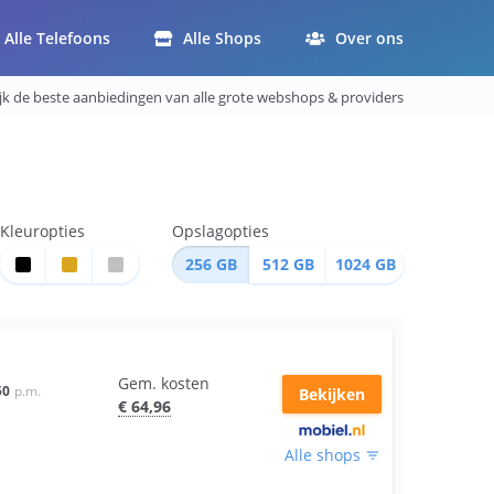
Alle Telefoons
Alle Shops
Over ons
ijk de beste aanbiedingen van alle grote webshops & providers
Kleuropties
Opslagopties
256
GB
512
GB
1024
GB
Gem. kosten
50
p.m.
Bekijken
€
64
,96
Alle shops
filter_list