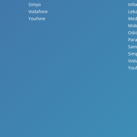
Simyo
Inf
Vodafone
Leb
Youfone
Med
Mobi
Odi
Para
Sam
Sim
Vod
You