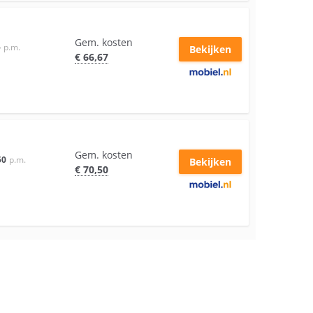
Gem. kosten
–
p.m.
Bekijken
€
66
,67
Gem. kosten
50
p.m.
Bekijken
€
70
,50