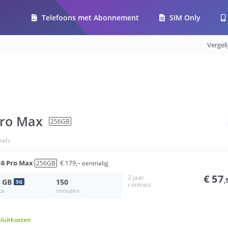
Telefoons met Abonnement
SIM Only
Vergel
Pro Max
256
GB
als.
16 Pro Max
256
GB
€
179
,–
eenmalig
€
57
2 jaar
,
GB
150
5
G
contract
ta
minuten
sluitkosten