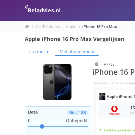
Beladvies.nl
›
Alle Telefoons
›
Apple
›
iPhone 16 Pro Max
Apple iPhone 16 Pro Max Vergelijken
Los toestel
Met abonnement
APPLE
iPhone 16 
De beste
3
smartphonede
Apple
iPhone 
15
Data
Min. 1 GB
da
0
Onbeperkt
Tijdelijk geen aan
add