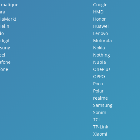
ormatique
Google
ara
HMD
iaMarkt
Honor
el.nl
Huawei
do
Lenovo
digit
Motorola
sung
Nokia
pel
Nothing
afone
Nubia
fone
OnePlus
OPPO
Poco
Polar
realme
Samsung
Sonim
TCL
TP-Link
Xiaomi