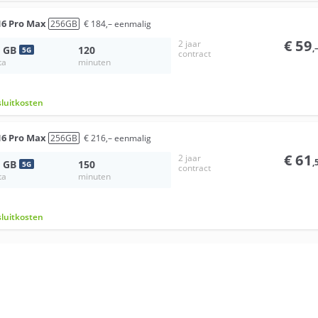
16 Pro Max
256
GB
€
184
,–
eenmalig
€
59
2 jaar
,
GB
120
5
G
contract
ta
minuten
sluitkosten
16 Pro Max
256
GB
€
216
,–
eenmalig
€
61
2 jaar
,
GB
150
5
G
contract
ta
minuten
sluitkosten