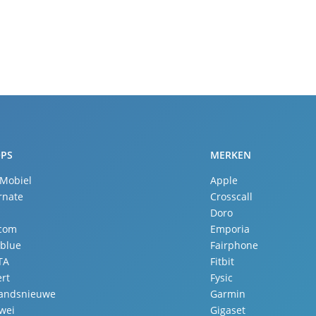
PS
MERKEN
 Mobiel
Apple
rnate
Crosscall
Doro
.com
Emporia
lblue
Fairphone
TA
Fitbit
rt
Fysic
landsnieuwe
Garmin
wei
Gigaset