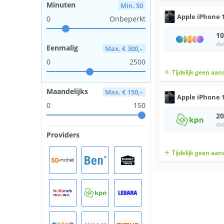
Minuten
Min. 50
Apple
iPhone 
0
Onbeperkt
10
da
Eenmalig
Max. € 300,–
0
2500
Tijdelijk geen aan
add
Maandelijks
Max. € 150,–
Apple
iPhone 
0
150
20
da
Providers
Tijdelijk geen aan
add