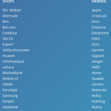
SHOPS
MERKEN
50+ Mobiel
Apple
Alternate
Crosscall
Ben
Doro
Bol.com
Emporia
Coolblue
Fairphone
DELTA
Fitbit
Expert
Fysic
Hollandsnieuwe
Garmin
Huawei
Gigaset
Informatique
Google
Lebara
HMD
MediaMarkt
Honor
Mobiel.nl
Huawei
Odido
Lenovo
Paradigit
Motorola
Samsung
Nokia
Simpel
Nothing
Vodafone
Nubia