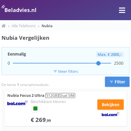
Beladvies.nl
›
Alle Telefoons
›
Nubia
Nubia Vergelijken
Eenmalig
Max. € 2000,–
0
2500
Meer filters
filter_list
Filter
filter_list
De beste
1
smartphonedeals.
Nubia
Focus 2 Ultra
512
GB
Dual SIM
Beschikbare kleuren
Bekijken
€
269
,99