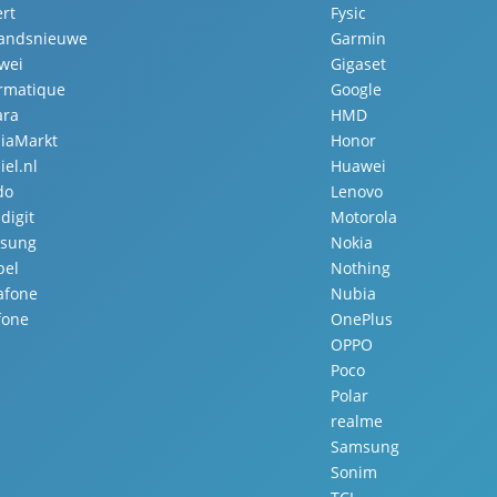
rt
Fysic
landsnieuwe
Garmin
wei
Gigaset
ormatique
Google
ara
HMD
iaMarkt
Honor
el.nl
Huawei
do
Lenovo
digit
Motorola
sung
Nokia
pel
Nothing
afone
Nubia
fone
OnePlus
OPPO
Poco
Polar
realme
Samsung
Sonim