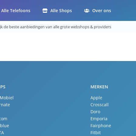
Alle Telefoons
Alle Shops
Over ons
ijk de beste aanbiedingen van alle grote webshops & providers
PS
MERKEN
 Mobiel
Apple
rnate
Crosscall
Doro
.com
Emporia
lblue
Fairphone
TA
Fitbit