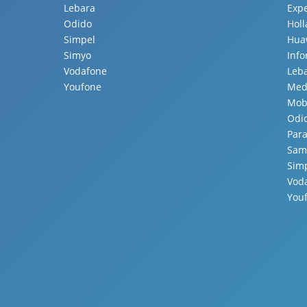
Lebara
Expe
Odido
Hol
Simpel
Hua
Simyo
Inf
Vodafone
Leb
Youfone
Med
Mobi
Odi
Para
Sam
Sim
Vod
You