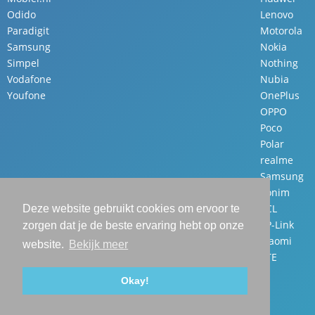
Odido
Lenovo
Paradigit
Motorola
Samsung
Nokia
Simpel
Nothing
Vodafone
Nubia
Youfone
OnePlus
OPPO
Poco
Polar
realme
Samsung
Sonim
TCL
Deze website gebruikt cookies om ervoor te
TP-Link
zorgen dat je de beste ervaring hebt op onze
Xiaomi
website.
Bekijk meer
ZTE
Okay!