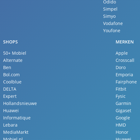
Odido
Simpel
Simyo
Vodafone
Youfone
SHOPS
MERKEN
50+ Mobiel
Apple
Alternate
Crosscall
Ben
Doro
Bol.com
Emporia
Coolblue
Fairphone
DELTA
Fitbit
Expert
Fysic
Hollandsnieuwe
Garmin
Huawei
Gigaset
Informatique
Google
Lebara
HMD
MediaMarkt
Honor
Mobiel.nl
Huawei