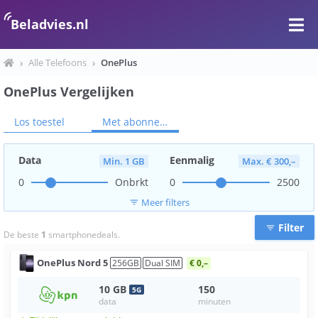
Beladvies.nl
›
Alle Telefoons
›
OnePlus
OnePlus Vergelijken
Los toestel
Met abonnement
Data
Eenmalig
Min. 1 GB
Max. € 300,–
0
Onbrkt
0
2500
Meer filters
filter_list
Filter
filter_list
De beste
1
smartphonedeals.
OnePlus
Nord 5
256
GB
Dual SIM
€ 0,–
10
GB
150
5
G
data
minuten