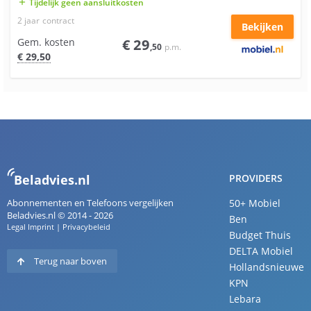
Tijdelijk geen aansluitkosten
add
2 jaar
contract
Bekijken
Gem. kosten
€
29
,50
p.m.
€
29
,50
Beladvies.nl
PROVIDERS
Abonnementen en Telefoons vergelijken
50+ Mobiel
Beladvies.nl © 2014 - 2026
Ben
Legal Imprint
|
Privacybeleid
Budget Thuis
DELTA Mobiel
Terug naar boven
Hollandsnieuwe
KPN
Lebara