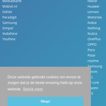
MediaMarkt
Honor
Mobiel.nl
Huawei
Odido
Lenovo
Paradigit
Motorola
Samsung
Nokia
Simpel
Nothing
Vodafone
Nubia
Youfone
OnePlus
OPPO
Poco
Polar
realme
Samsung
Sonim
TCL
Deze website gebruikt cookies om ervoor te
TP-Link
zorgen dat je de beste ervaring hebt op onze
Xiaomi
website.
Bekijk meer
ZTE
Okay!