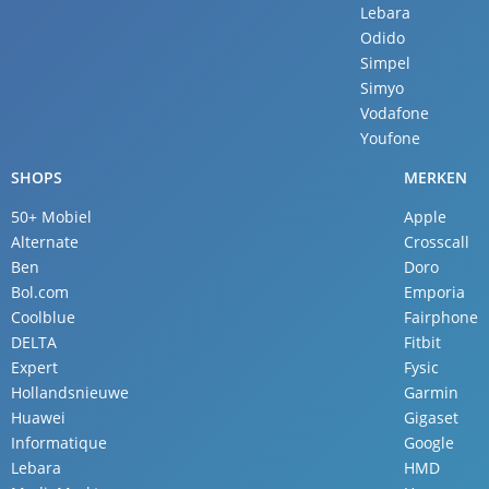
Lebara
Odido
Simpel
Simyo
Vodafone
Youfone
SHOPS
MERKEN
50+ Mobiel
Apple
Alternate
Crosscall
Ben
Doro
Bol.com
Emporia
Coolblue
Fairphone
DELTA
Fitbit
Expert
Fysic
Hollandsnieuwe
Garmin
Huawei
Gigaset
Informatique
Google
Lebara
HMD